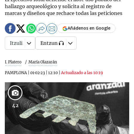
hallazgo arqueológico y solicita al registro de
marcas y diseños que rechace todas las peticiones
Añádenos en Google
Itzuli
Entzun
I. Platero
María Olazarán
PAMPLONA
|
01·02·23
|
12:10
|
Actualizado a las 10:19
42