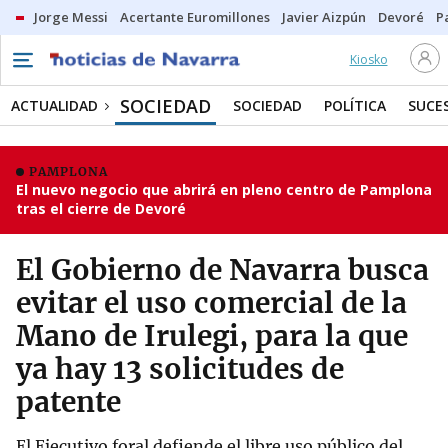
Jorge Messi
Acertante Euromillones
Javier Aizpún
Devoré
P
Kiosko
SOCIEDAD
ACTUALIDAD
SOCIEDAD
POLÍTICA
SUCE
PAMPLONA
El nuevo negocio que abrirá en pleno centro de Pamplona
tras el cierre de Devoré
El Gobierno de Navarra busca
evitar el uso comercial de la
Mano de Irulegi, para la que
ya hay 13 solicitudes de
patente
El Ejecutivo foral defiende el libre uso público del