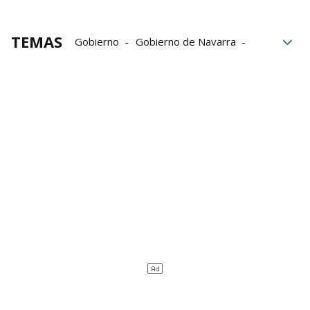
TEMAS
Gobierno
Gobierno de Navarra
patentes
Navarra
Cultura
Mano de Irulegi