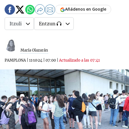
Añádenos en Google
Itzuli
Entzun
María Olazarán
PAMPLONA
|
11·10·24
|
07:00
|
Actualizado a las 07:41