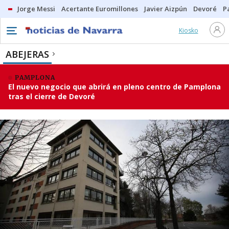
Jorge Messi
Acertante Euromillones
Javier Aizpún
Devoré
P
Kiosko
ABEJERAS
PAMPLONA
El nuevo negocio que abrirá en pleno centro de Pamplona
tras el cierre de Devoré