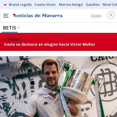
Brutal cogida
Iraola-Víctor
Merino Amigó
Gasóleo
Nivel Ce
Kiosko
BETIS
FÚTBOL
Iraola se deshace en elogios hacia Víctor Muñoz