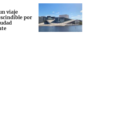
un viaje
scindible por
iudad
nte