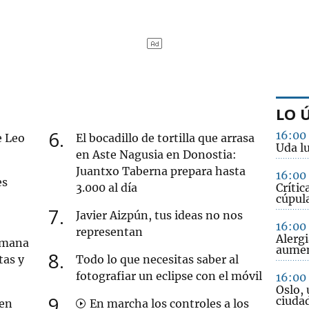
LO 
6
16:00
e Leo
El bocadillo de tortilla que arrasa
Uda lu
en Aste Nagusia en Donostia:
Juantxo Taberna prepara hasta
16:00
es
3.000 al día
Crític
cúpula
7
Javier Aizpún, tus ideas no nos
16:00
representan
Alergi
semana
aume
8
tas y
Todo lo que necesitas saber al
fotografiar un eclipse con el móvil
16:00
Oslo, 
9
ciuda
 en
En marcha los controles a los