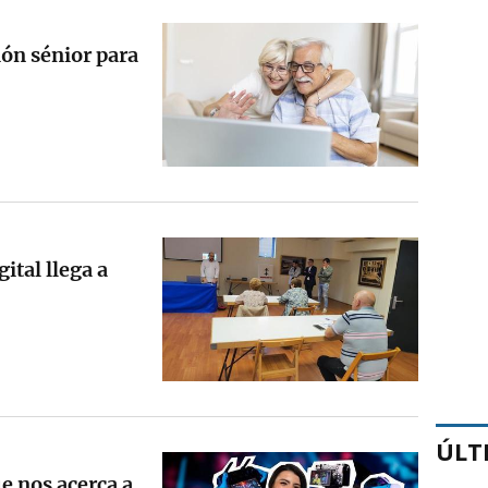
ión sénior para
ital llega a
ÚLT
ue nos acerca a