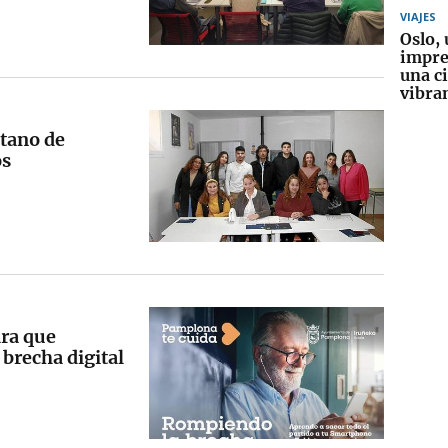
VIAJES
Oslo, 
impre
una c
vibra
itano de
os
ara que
brecha digital