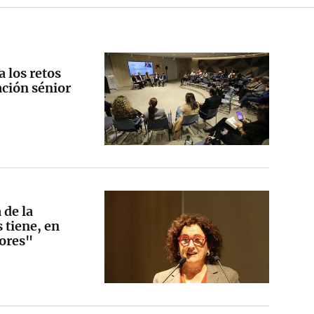
 los retos
ación sénior
 de la
 tiene, en
yores"