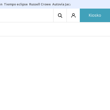
in
Tiempo eclipse
Russell Crowe
Autovía Jaca
Ronald Araújo
Prohibic
Kiosko