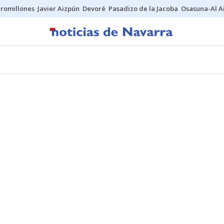
uromillones
Javier Aizpún
Devoré
Pasadizo de la Jacoba
Osasuna-Al A