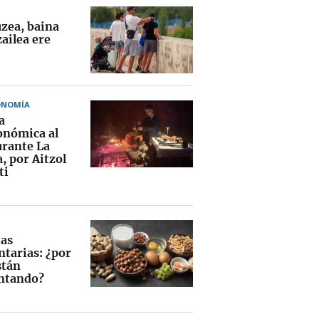
uzea, baina
ailea ere
ONOMÍA
a
onómica al
urante La
, por Aitzol
ti
ias
ntarias: ¿por
stán
ntando?