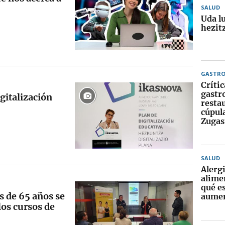
SALUD
Uda l
hezitz
GASTR
Crític
gastr
gitalización
resta
cúpula
Zugas
SALUD
Alerg
alime
qué e
 de 65 años se
aume
los cursos de