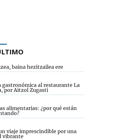
ÚLTIMO
zea, baina hezitzailea ere
a gastronómica al restaurante La
, por Aitzol Zugasti
as alimentarias: ¿por qué están
ntando?
un viaje imprescindible por una
d vibrante