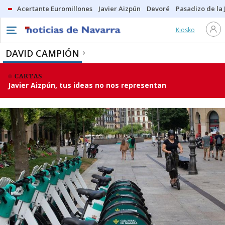
Acertante Euromillones
Javier Aizpún
Devoré
Pasadizo de la
Kiosko
DAVID CAMPIÓN
CARTAS
Javier Aizpún, tus ideas no nos representan