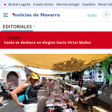
Brutal cogida
Iraola-Víctor
Merino Amigó
Gasóleo
Nivel Ce
Kiosko
EDITORIALES
FÚTBOL
Iraola se deshace en elogios hacia Víctor Muñoz