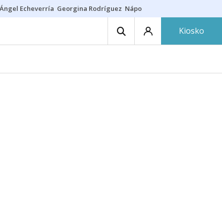
Ángel Echeverría
Georgina Rodríguez
Nápoles - Osasuna
Insultos rac
Kiosko