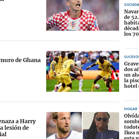
SOCIED
Navar
de 52
habit
década
los 7
SUCESO
l muro de Ghana
Grave
dos añ
un ah
la pis
hotel
HOGAR Y
Olvída
naza a Harry
sombr
todot
a lesión de
Ikea 
ial
este 