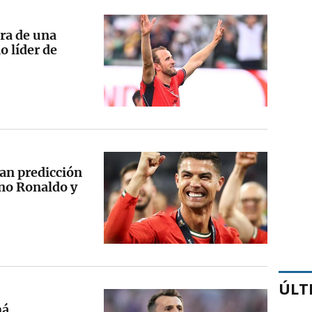
ra de una
o líder de
ran predicción
ano Ronaldo y
ÚLT
má