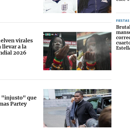
FIESTAS
Bruta
manso
corre
elven virales
cuart
llevar a la
Estel
undial 2026
 "injusto" que
mas Partey