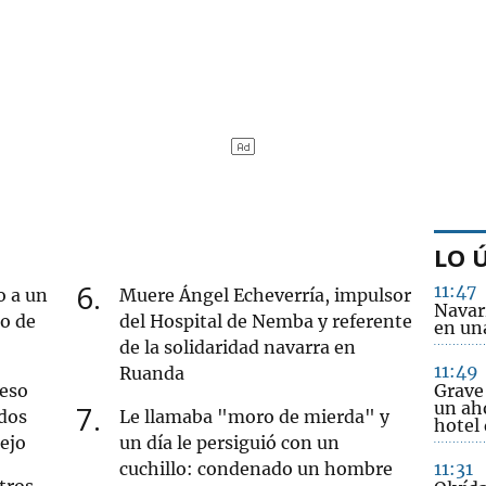
LO 
6
11:47
o a un
Muere Ángel Echeverría, impulsor
Navar
ro de
del Hospital de Nemba y referente
en una
de la solidaridad navarra en
11:49
Ruanda
ueso
Grave 
un ah
7
dos
Le llamaba "moro de mierda" y
hotel
iejo
un día le persiguió con un
cuchillo: condenado un hombre
11:31
tros