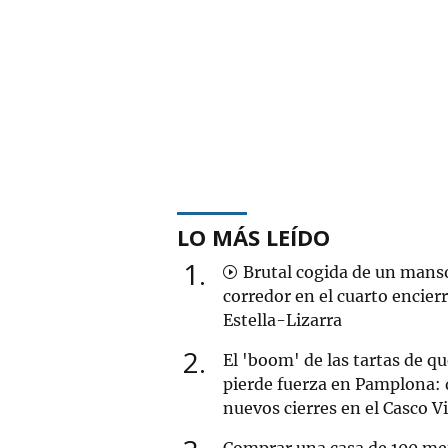
LO MÁS LEÍDO
1
Brutal cogida de un mans
corredor en el cuarto encier
Estella-Lizarra
2
El 'boom' de las tartas de q
pierde fuerza en Pamplona: 
nuevos cierres en el Casco V
Comprar una casa de 100 me