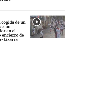
l cogida de un
 a un
dor en el
o encierro de
la-Lizarra