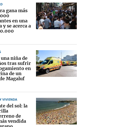
AD
ra gana más
.000
antes en una
 y se acerca a
00.000
S
 una niña de
os tras sufrir
ogamiento en
cina de un
 de Magaluf
 VIVIENDA
te del sol: la
illa
erreno de
más vendida
verano