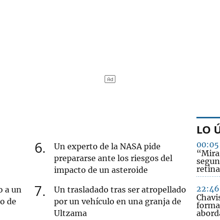
LO 
6
00:05
Un experto de la NASA pide
“Mirar
prepararse ante los riesgos del
segun
retina
impacto de un asteroide
7
22:46
o a un
Un trasladado tras ser atropellado
Chavi
ro de
por un vehículo en una granja de
forma
Ultzama
abord