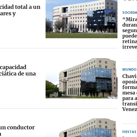
idad total a un
ares y
SOCIED
“Mirar
duran
segun
puede
retin
irrev
ncapacidad
MUNDO
ciática de una
Chavi
oposi
forma
mesa 
para 
trans
Venez
 un conductor
FIESTAS
a