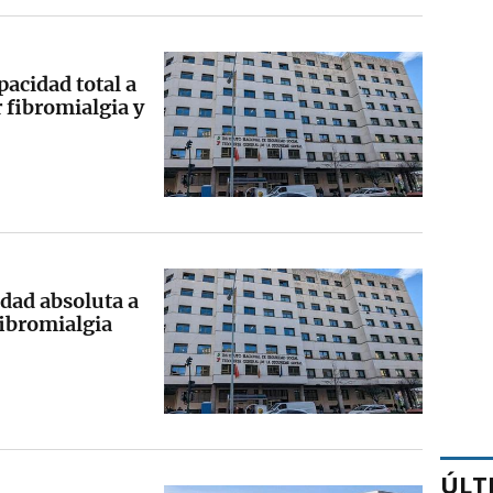
acidad total a
 fibromialgia y
dad absoluta a
fibromialgia
ÚLT