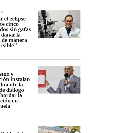
AD
 el eclipse
te cinco
dos sin gafas
 dañar la
a de manera
ersible”
smo y
ción instalan
lmente la
de diálogo
abordar la
ición en
uela