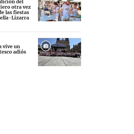
dición del
iero otra vez
e las fiestas
ella-Lizarra
a vive un
tesco adiós