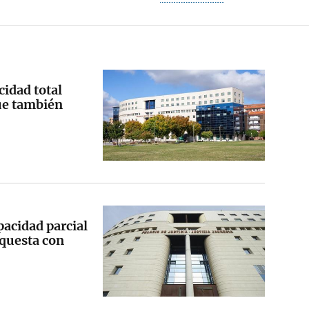
idad total
ue también
acidad parcial
rquesta con