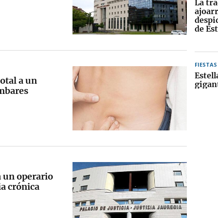
La tra
ajoarr
despid
de Est
FIESTAS
Estell
otal a un
gigan
umbares
a un operario
a crónica