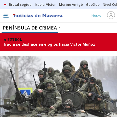
Brutal cogida
Iraola-Víctor
Merino Amigó
Gasóleo
Nivel Ce
Kiosko
PENÍNSULA DE CRIMEA
FÚTBOL
Iraola se deshace en elogios hacia Víctor Muñoz