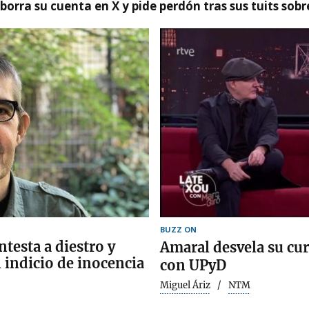
borra su cuenta en X y pide perdón tras sus tuits sob
BUZZ ON
testa a diestro y
Amaral desvela su cu
n indicio de inocencia
con UPyD
Miguel Áriz
NTM