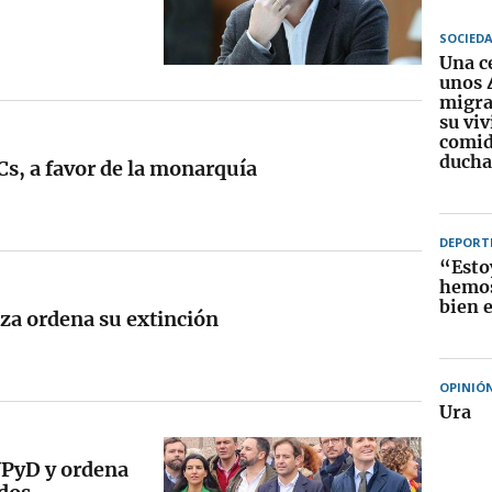
SOCIED
Una c
unos 
migra
su vi
comid
ducha
s, a favor de la monarquía
DEPORT
“Esto
hemos
bien 
eza ordena su extinción
OPINIÓ
Ura
UPyD y ordena