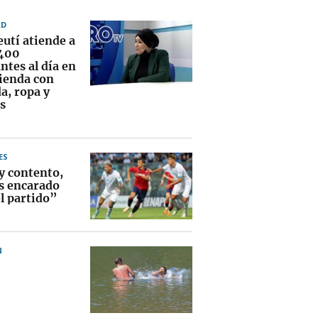
AD
eutí atiende a
400
ntes al día en
vienda con
a, ropa y
s
ES
y contento,
 encarado
el partido”
N