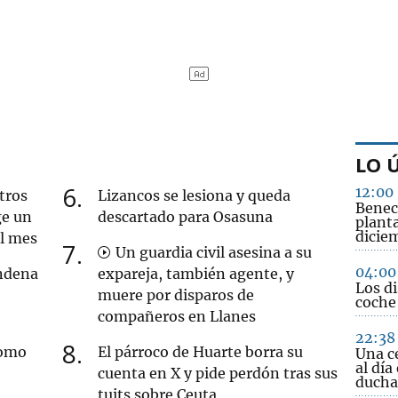
LO 
6
12:00
tros
Lizancos se lesiona y queda
Benec
ge un
descartado para Osasuna
plant
dicie
al mes
7
Un guardia civil asesina a su
04:00
ndena
expareja, también agente, y
Los di
muere por disparos de
coche
compañeros en Llanes
22:38
8
como
El párroco de Huarte borra su
Una c
al día
cuenta en X y pide perdón tras sus
ducha
tuits sobre Ceuta