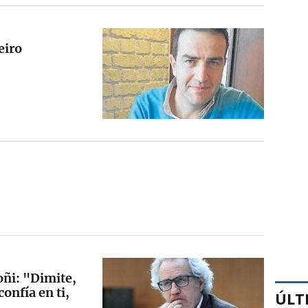
eiro
oñi: "Dimite,
confía en ti,
ÚLT