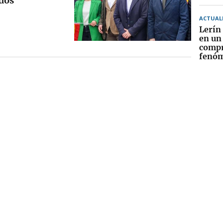
idos
ACTUAL
Lerín
en un
compr
fenóm