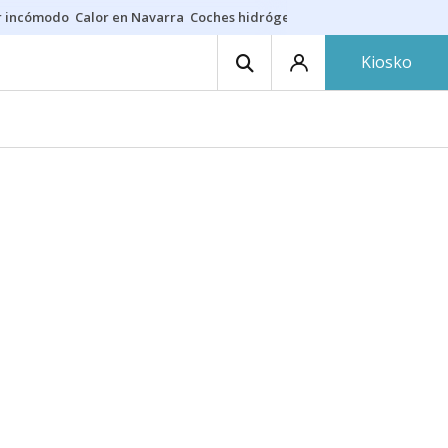
r incómodo
Calor en Navarra
Coches hidrógeno
Alerta en EE.UU.
Kiosko