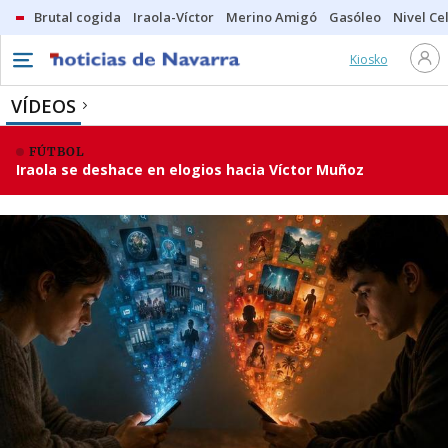
Brutal cogida
Iraola-Víctor
Merino Amigó
Gasóleo
Nivel Ce
Kiosko
VÍDEOS
FÚTBOL
Iraola se deshace en elogios hacia Víctor Muñoz