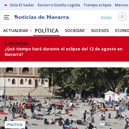
Sitio El Sadar
Encierro Estella cogida
Tiempo eclipse
Merino
Kiosko
POLÍTICA
ACTUALIDAD
SOCIEDAD
SUCESOS
ECONO
SOCIEDAD
¿Qué tiempo hará durante el eclipse del 12 de agosto en
Navarra?
POLÍTICA