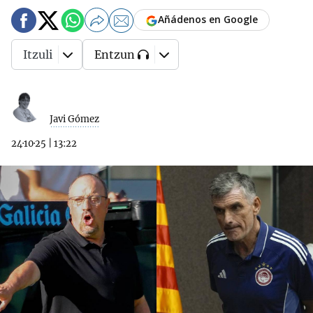
Añádenos en Google
Itzuli
Entzun
Javi Gómez
24·10·25
|
13:22