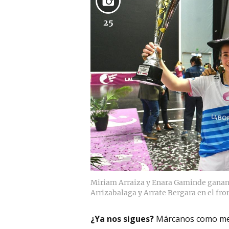
25
Miriam Arraiza y Enara Gaminde ganan 
Arrizabalaga y Arrate Bergara en el fr
¿Ya nos sigues?
Márcanos como me