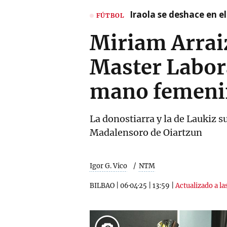
Iraola se deshace en e
FÚTBOL
Miriam Arrai
Master Labora
mano femeni
La donostiarra y la de Laukiz s
Madalensoro de Oiartzun
Igor G. Vico
NTM
BILBAO
|
06·04·25
|
13:59
|
Actualizado a la