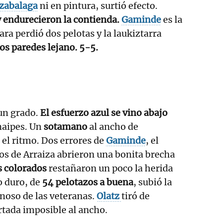
izabalaga
ni en pintura, surtió efecto.
y endurecieron la contienda.
Gaminde
es la
ara perdió dos pelotas y la laukiztarra
os paredes lejano. 5-5.
 un grado.
El esfuerzo azul se vino abajo
naipes. Un
sotamano
al ancho de
el ritmo. Dos errores de
Gaminde
, el
dos de Arraiza abrieron una bonita brecha
 colorados
restañaron un poco la herida
o duro, de
54 pelotazos a buena
, subió la
inoso de las veteranas.
Olatz
tiró de
rtada imposible al ancho.