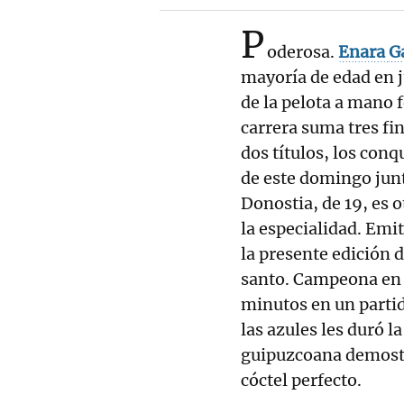
P
oderosa.
Enara
G
mayoría de edad en 
de la pelota a mano 
carrera suma tres fi
dos títulos, los con
de este domingo jun
Donostia, de 19, es o
la especialidad. Emi
la presente edición 
santo. Campeona en 
minutos en un partid
las azules les duró l
guipuzcoana demos
cóctel perfecto.