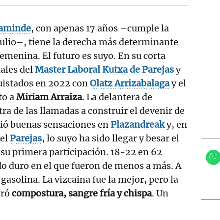
aminde
, con apenas 17 años –cumple la
julio–, tiene la derecha más determinante
femenina. El futuro es suyo. En su corta
nales del
Master Laboral Kutxa de Parejas
y
quistados en 2022 con
Olatz
Arrizabalaga
y el
to a
Miriam Arraiza
. La delantera de
tra de las llamadas a construir el devenir de
tió buenas sensaciones en
Plazandreak
y, en
del
Parejas
, lo suyo ha sido llegar y besar el
su primera participación. 18-22 en 62
o duro en el que fueron de menos a más. A
a gasolina. La vizcaina fue la mejor, pero la
tró
compostura, sangre fría y chispa
. Un