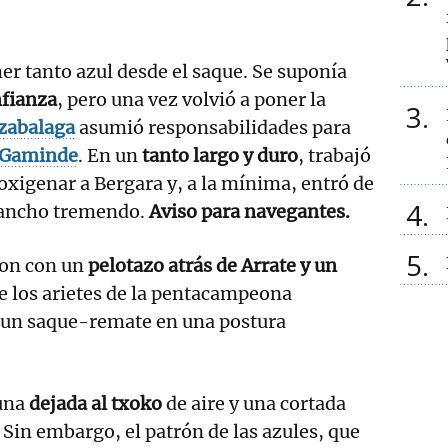
er tanto azul desde el saque. Se suponía
nfianza
, pero una vez volvió a poner la
3
izabalaga
asumió responsabilidades para
Gaminde
. En un
tanto largo y duro
, trabajó
 oxigenar a Bergara y, a la mínima, entró de
4
 gancho tremendo.
Aviso para navegantes.
5
on con un
pelotazo atrás de Arrate y un
de los arietes de la pentacampeona
ó un saque-remate en una postura
 una
dejada al txoko
de aire y una cortada
 Sin embargo, el patrón de las azules, que