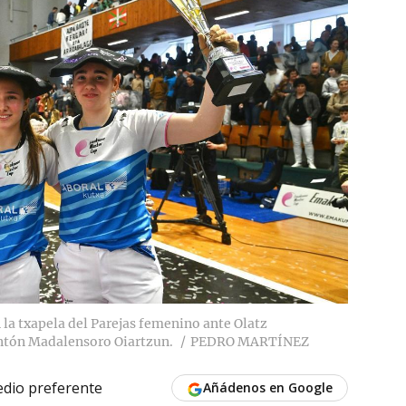
la txapela del Parejas femenino ante Olatz
ontón Madalensoro Oiartzun.
PEDRO MARTÍNEZ
dio preferente
Añádenos en Google