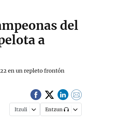
ampeonas del
pelota a
-22 en un repleto frontón
Itzuli
Entzun