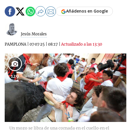
Añádenos en Google
Jesús Morales
PAMPLONA
|
07·07·25
|
08:17
|
Actualizado a las 13:30
129
Un mozo se libra de una cornada en el cuello en el