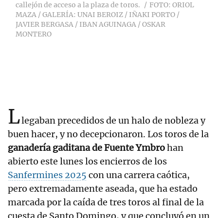
callejón de acceso a la plaza de toros.
FOTO: ORIOL
MAZA / GALERÍA: UNAI BEROIZ / IÑAKI PORTO /
JAVIER BERGASA / IBAN AGUINAGA / OSKAR
MONTERO
L
legaban precedidos de un halo de nobleza y
buen hacer, y no decepcionaron. Los toros de la
ganadería gaditana de Fuente Ymbro
han
abierto este lunes los encierros de los
Sanfermines 2025
con una carrera caótica,
pero extremadamente aseada, que ha estado
marcada por la caída de tres toros al final de la
cuesta de Santo Domingo, y que concluyó en un