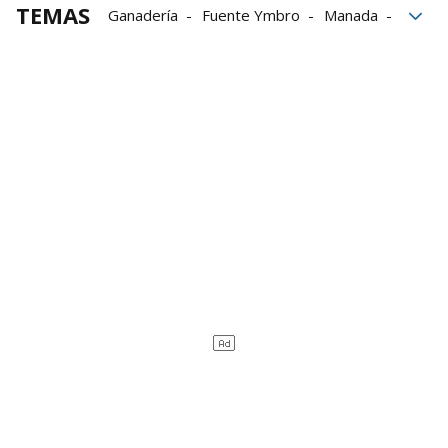
TEMAS
Ganadería
Fuente Ymbro
Manada
Encierro
plaza de toros
La Manada
heridos
San Fermín 2025
Sanfermines 2025