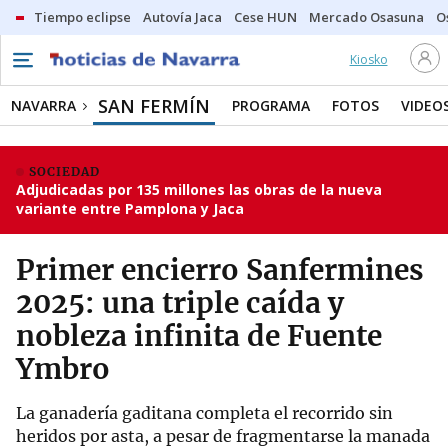
Tiempo eclipse
Autovía Jaca
Cese HUN
Mercado Osasuna
O
Kiosko
SAN FERMÍN
NAVARRA
PROGRAMA
FOTOS
VIDEO
SOCIEDAD
Adjudicadas por 135 millones las obras de la nueva
variante entre Pamplona y Jaca
Primer encierro Sanfermines
2025: una triple caída y
nobleza infinita de Fuente
Ymbro
La ganadería gaditana completa el recorrido sin
heridos por asta, a pesar de fragmentarse la manada