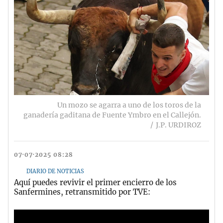
Un mozo se agarra a uno de los toros de la
ganadería gaditana de Fuente Ymbro en el Callejón.
J.P. URDIROZ
07·07·2025 08:28
DIARIO DE NOTICIAS
Aquí puedes revivir el primer encierro de los
Sanfermines, retransmitido por TVE: