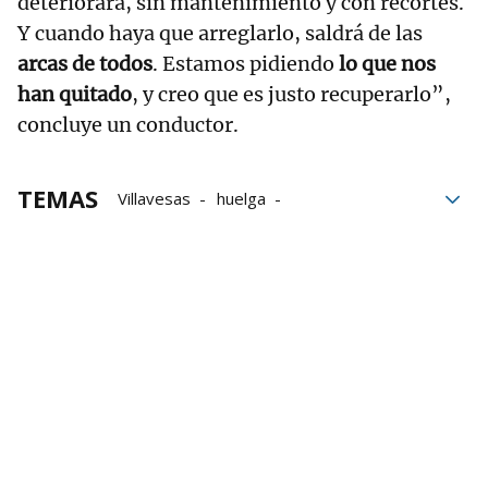
deteriorara, sin mantenimiento y con recortes.
Y cuando haya que arreglarlo, saldrá de las
arcas de todos
. Estamos pidiendo
lo que nos
han quitado
, y creo que es justo recuperarlo”,
concluye un conductor.
TEMAS
Villavesas
huelga
Servicios mínimos
Servicios
trabajadores
Encierros
San Fermín
Huelga de villavesas
TCC Pamplona