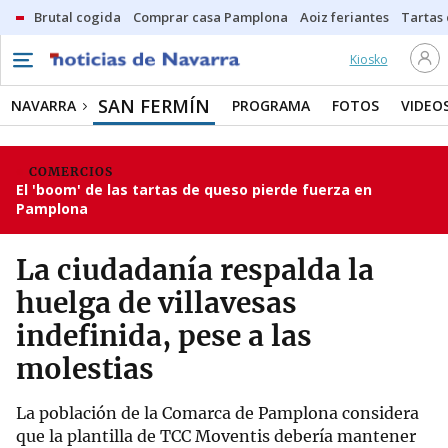
Brutal cogida
Comprar casa Pamplona
Aoiz feriantes
Tartas
Kiosko
SAN FERMÍN
NAVARRA
PROGRAMA
FOTOS
VIDEO
COMERCIOS
El 'boom' de las tartas de queso pierde fuerza en
Pamplona
La ciudadanía respalda la
huelga de villavesas
indefinida, pese a las
molestias
La población de la Comarca de Pamplona considera
que la plantilla de TCC Moventis debería mantener