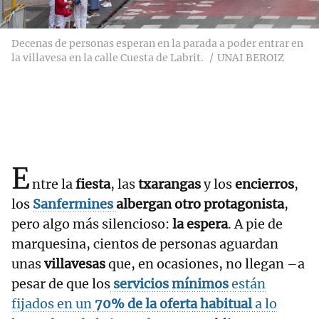
Decenas de personas esperan en la parada a poder entrar en
la villavesa en la calle Cuesta de Labrit.
UNAI BEROIZ
E
ntre la
fiesta
, las
txarangas
y los
encierros
,
los
Sanfermines
albergan otro protagonista
,
pero algo más silencioso:
la espera
. A pie de
marquesina, cientos de personas aguardan
unas
villavesas
que, en ocasiones, no llegan –a
pesar de que los
servicios mínimos
están
fijados en un
70% de la oferta habitual
a lo