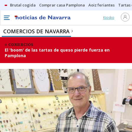
Brutal cogida
Comprar casa Pamplona
Aoiz feriantes
Tartas
Kiosko
COMERCIOS DE NAVARRA
COMERCIOS
El 'boom' de las tartas de queso pierde fuerza en
Pamplona