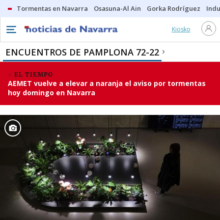
Tormentas en Navarra
Osasuna-Al Ain
Gorka Rodríguez
Indu
Kiosko
ENCUENTROS DE PAMPLONA 72-22
EL TIEMPO
AEMET vuelve a elevar a naranja el aviso por tormentas
hoy domingo en Navarra