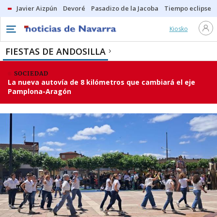
Javier Aizpún
Devoré
Pasadizo de la Jacoba
Tiempo eclipse
Kiosko
FIESTAS DE ANDOSILLA
SOCIEDAD
La nueva autovía de 8 kilómetros que cambiará el eje
Pamplona-Aragón