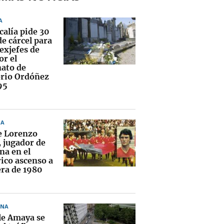
A
calía pide 30
e cárcel para
exjefes de
or el
nato de
rio Ordóñez
95
NA
 Lorenzo
, jugador de
na en el
rico ascenso a
ra de 1980
ONA
lle Amaya se