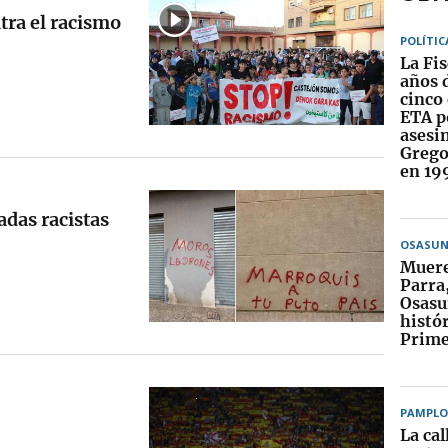
tra el racismo
POLÍTIC
La Fis
años d
cinco 
ETA p
asesi
Grego
en 19
adas racistas
OSASU
Muere
Parra
Osasu
histó
Prime
PAMPL
La ca