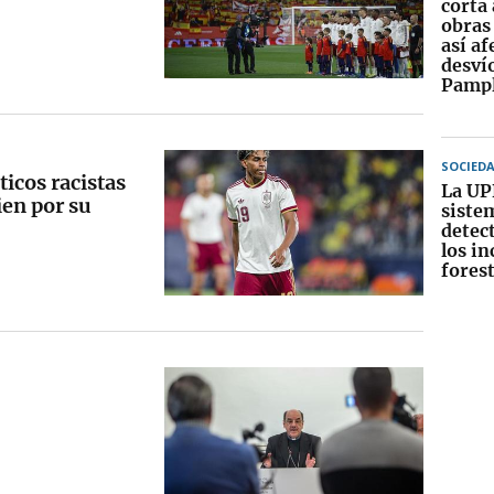
corta 
obras 
así af
desvío
Pamp
SOCIED
icos racistas
La UP
ien por su
siste
detect
los i
forest