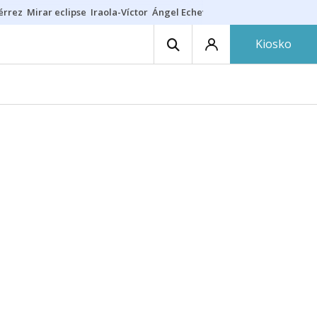
érrez
Mirar eclipse
Iraola-Víctor
Ángel Echeverría
Obituario Ángel
Kiosko