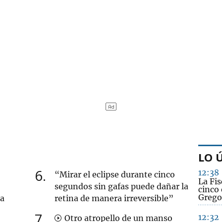
LO 
6
12:38
“Mirar el eclipse durante cinco
La Fis
segundos sin gafas puede dañar la
cinco 
Grego
na
retina de manera irreversible”
7
12:32
Otro atropello de un manso