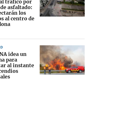
al tráfico por
de asfaltado:
ectarán los
s al centro de
lona
AD
NA idea un
ma para
ar al instante
ncendios
ales