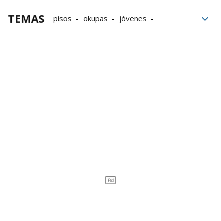
TEMAS
pisos
okupas
jóvenes
desahucios
Policía Municipal
calle Jarauta