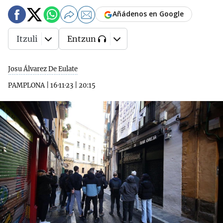
Añádenos en Google
Itzuli
Entzun
Josu Álvarez De Eulate
PAMPLONA
|
16·11·23
|
20:15