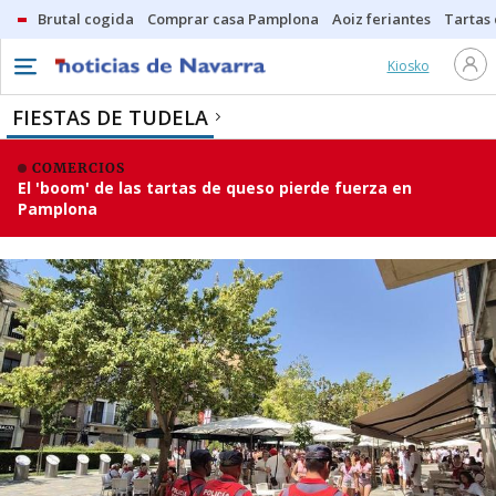
Brutal cogida
Comprar casa Pamplona
Aoiz feriantes
Tartas
Kiosko
FIESTAS DE TUDELA
COMERCIOS
El 'boom' de las tartas de queso pierde fuerza en
Pamplona