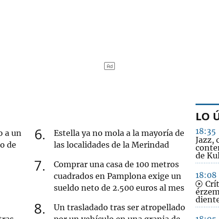
LO 
6
18:35
o a un
Estella ya no mola a la mayoría de
Jazz, 
ro de
las localidades de la Merindad
conte
de Ku
7
Comprar una casa de 100 metros
18:08
cuadrados en Pamplona exige un
Crít
sueldo neto de 2.500 euros al mes
érzem
dient
8
Un trasladado tras ser atropellado
tras
por un vehículo en una granja de
18:05