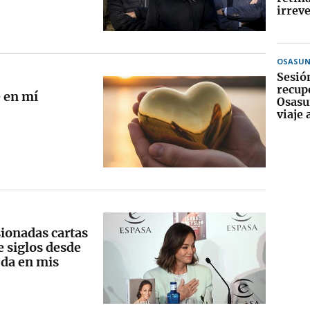
irrev
OSASU
Sesió
recup
 en mí
Osasu
viaje 
sionadas cartas
 siglos desde
uda en mis