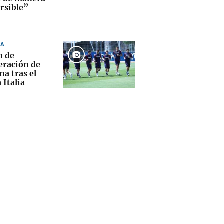
ersible”
NA
n de
eración de
na tras el
a Italia