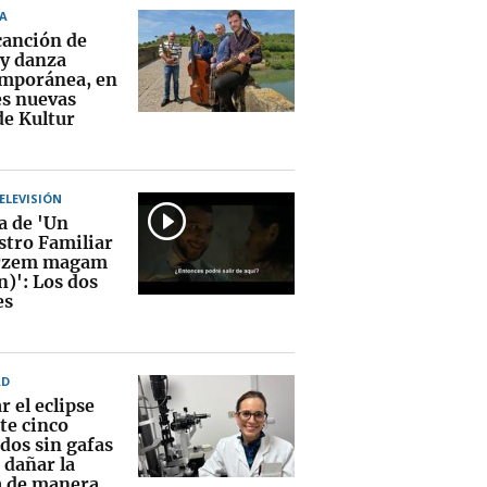
A
canción de
 y danza
mporánea, en
es nuevas
de Kultur
TELEVISIÓN
a de 'Un
stro Familiar
érzem magam
n)': Los dos
es
AD
 el eclipse
te cinco
dos sin gafas
 dañar la
a de manera