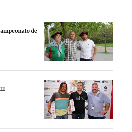
I Campeonato de
II
s