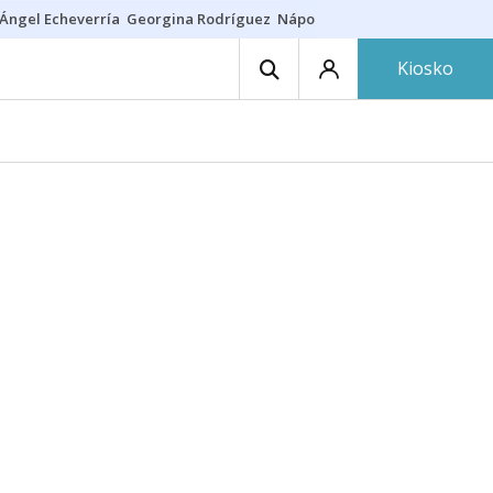
Ángel Echeverría
Georgina Rodríguez
Nápoles - Osasuna
Insultos rac
Kiosko