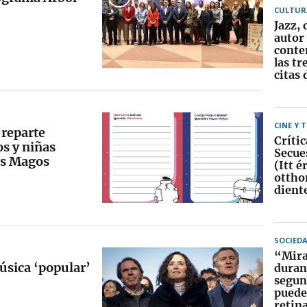
CULTUR
Jazz, 
autor
conte
las tr
citas 
CINE Y 
reparte
Crític
os y niñas
Secue
es Magos
(Itt 
ottho
dient
SOCIED
“Mirar
úsica ‘popular’
duran
segun
puede
retin