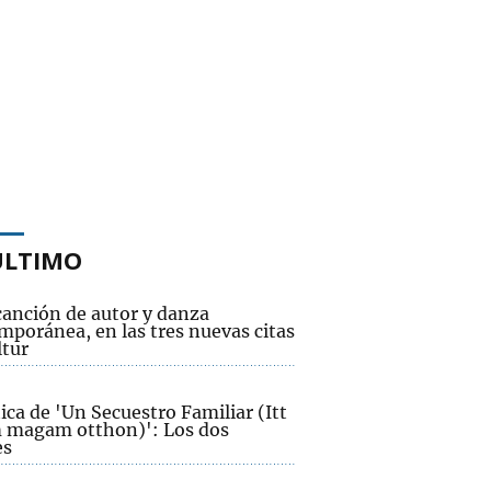
ÚLTIMO
canción de autor y danza
mporánea, en las tres nuevas citas
ltur
ica de 'Un Secuestro Familiar (Itt
 magam otthon)': Los dos
es