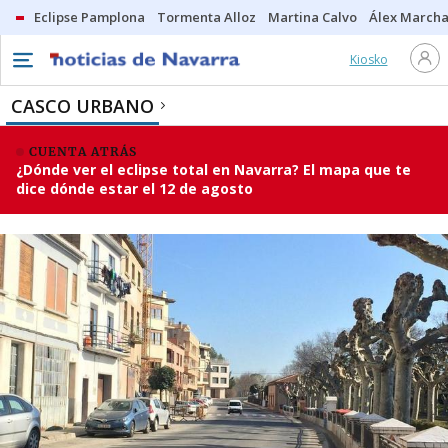
Eclipse Pamplona
Tormenta Alloz
Martina Calvo
Álex Marcha
Kiosko
CASCO URBANO
CUENTA ATRÁS
¿Dónde ver el eclipse total en Navarra? El mapa que te
dice dónde estar el 12 de agosto