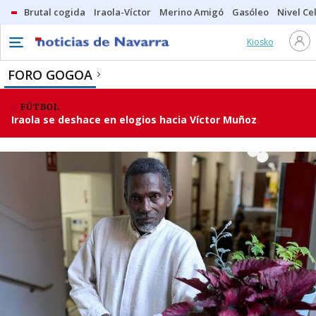
Brutal cogida
Iraola-Víctor
Merino Amigó
Gasóleo
Nivel Ce
Kiosko
FORO GOGOA
FÚTBOL
Iraola se deshace en elogios hacia Víctor Muñoz