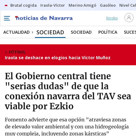
Brutal cogida
Iraola-Víctor
Merino Amigó
Gasóleo
Nivel Ce
Kiosko
SOCIEDAD
ACTUALIDAD
SOCIEDAD
POLÍTICA
SUCE
FÚTBOL
Iraola se deshace en elogios hacia Víctor Muñoz
El Gobierno central tiene
"serias dudas" de que la
conexión navarra del TAV sea
viable por Ezkio
Fomento advierte que esa opción "atraviesa zonas
de elevado valor ambiental y con una hidrogeología
muy compleja, incluyendo zonas kársticas"