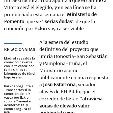
infraestructura. Todo apunta a que el camino a
Vitoria será el elegido, y en esa línea se ha
pronunciado esta semana el
Ministerio de
Fomento
, que ve "
serias dudas
" de que la
conexión por Ezkio vaya a ser viable.
A la espera del estudio
definitivo del proyecto que
RELACIONADAS
uniría Donostia-San Sebastián
Madrid reevalúa la
conexión navarra
y Pamplona-Iruña, el
con la ‘Y vasca’ por
Ezkio sin los 12
Ministerio asume
kilómetros de túnel
públicamente en una respuesta
bajo Aralar
a
Josu Estarrona
, senador
Barkos pregunta a
Transportes si la
alavés de EH Bildu, que el
conexión de la Y
vasca por Ezkio
corredor de Ezkio "
atraviesa
supone “reventar
acuíferos” tal y
zonas de elevado valor
como asegura el
ambiental y con
PSN