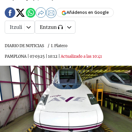
Añádenos en Google
Itzuli
Entzun
DIARIO DE NOTICIAS
I. Platero
PAMPLONA
|
07·03·25
|
10:12
|
Actualizado a las 10:41