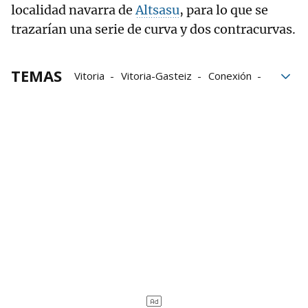
localidad navarra de
Altsasu
, para lo que se
trazarían una serie de curva y dos contracurvas.
TEMAS
Vitoria
Vitoria-Gasteiz
Conexión
Navarra
EH Bildu
obras
Y Vasca
TAV
Tren de Alta Velocidad
alta velocidad