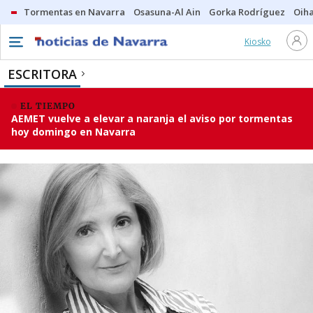
Tormentas en Navarra
Osasuna-Al Ain
Gorka Rodríguez
Oih
Kiosko
ESCRITORA
EL TIEMPO
AEMET vuelve a elevar a naranja el aviso por tormentas
hoy domingo en Navarra