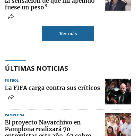
la sensación de que mi apellido
fuese un peso”
Ver más
ÚLTIMAS NOTICIAS
FÚTBOL
La FIFA carga contra sus críticos
PAMPLONA
El proyecto Navarchivo en
Pamplona realizará 70
entrevistas este año, 63 sobre